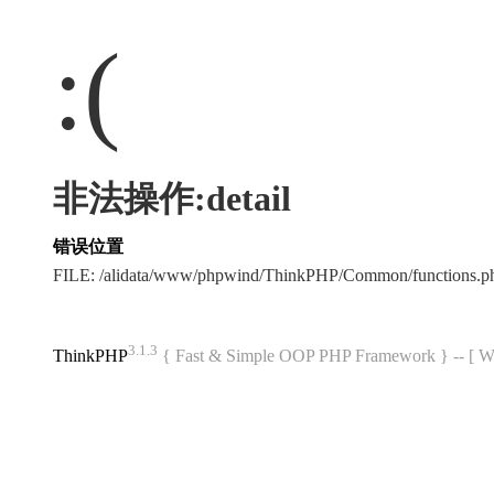
:(
非法操作:detail
错误位置
FILE: /alidata/www/phpwind/ThinkPHP/Common/functions
3.1.3
ThinkPHP
{ Fast & Simple OOP PHP Framework } -- 